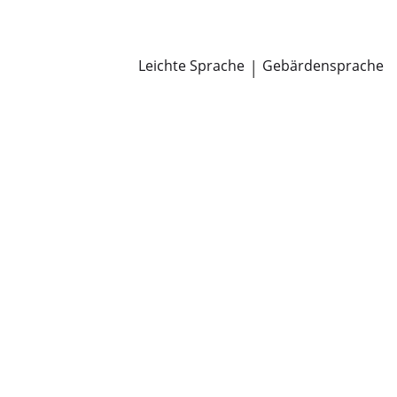
Newsroom
Pressemitteilungen
Öffentliche Zustellungen
Leichte Sprache
|
Gebärdensprache