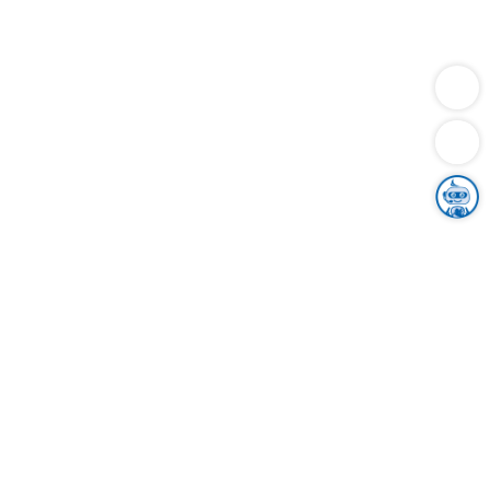
Dienstleistungen
Bauen
Lebensunterhalt & Soziales
Verkehr
Familie
Migration & Integration
Sicherheit & Ordnung
Wirtschaft
Gesundheit
Umwelt
Unsere Ämter
Landkreis & Verwaltung
Der Ortenaukreis
Gesundheit, Sicherheit & Soziales
Bildung
Zuwanderung
Ländlicher Raum
Klimaschutz
Tourismus
Bekanntmachungen
Gleichstellung von Frauen und Männern
Grenzüberschreitende Zusammenarbeit
Kreistag
Kreistagsinformationssystem
Kreisrecht
Kreistagswahl
Karriere
Stellenangebote
Eventkalender
Ausbildung
Studium
Praktikum
Freiwilligendienst
Unser Leitbild