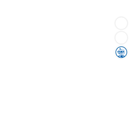
Dienstleistungen
Bauen
Lebensunterhalt & Soziales
Verkehr
Familie
Migration & Integration
Sicherheit & Ordnung
Wirtschaft
Gesundheit
Umwelt
Unsere Ämter
Landkreis & Verwaltung
Der Ortenaukreis
Gesundheit, Sicherheit & Soziales
Bildung
Zuwanderung
Ländlicher Raum
Klimaschutz
Tourismus
Bekanntmachungen
Gleichstellung von Frauen und Männern
Grenzüberschreitende Zusammenarbeit
Kreistag
Kreistagsinformationssystem
Kreisrecht
Kreistagswahl
Karriere
Stellenangebote
Eventkalender
Ausbildung
Studium
Praktikum
Freiwilligendienst
Unser Leitbild