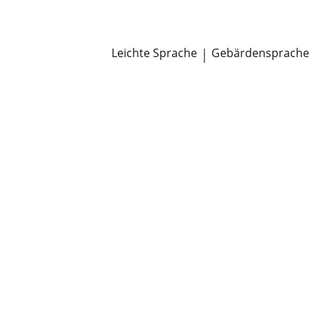
Newsroom
Pressemitteilungen
Öffentliche Zustellungen
Leichte Sprache
|
Gebärdensprache