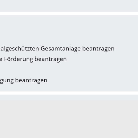
algeschützten Gesamtanlage beantragen
he Förderung beantragen
igung beantragen
 von Genossenschaftsanteilen beantragen
einem Sozialmietwohnraum beantragen