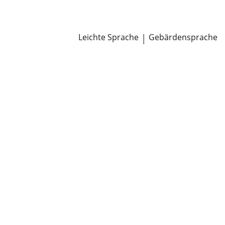
Newsroom
Pressemitteilungen
Öffentliche Zustellungen
Leichte Sprache
|
Gebärdensprache