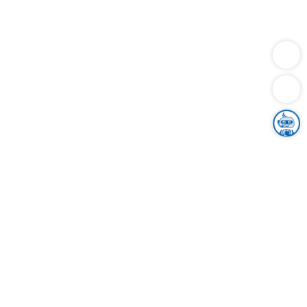
Dienstleistungen
Bauen
Lebensunterhalt & Soziales
Verkehr
Familie
Migration & Integration
Sicherheit & Ordnung
Wirtschaft
Gesundheit
Umwelt
Unsere Ämter
Landkreis & Verwaltung
Der Ortenaukreis
Gesundheit, Sicherheit & Soziales
Bildung
Zuwanderung
Ländlicher Raum
Klimaschutz
Tourismus
Bekanntmachungen
Gleichstellung von Frauen und Männern
Grenzüberschreitende Zusammenarbeit
Kreistag
Kreistagsinformationssystem
Kreisrecht
Kreistagswahl
Karriere
Stellenangebote
Eventkalender
Ausbildung
Studium
Praktikum
Freiwilligendienst
Unser Leitbild