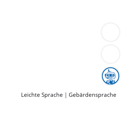
ung
Wirtschaft
Gesundheit
Umwelt
limaschutz
Tourismus
Bekanntmachungen
ild
Leichte Sprache
|
Gebärdensprache