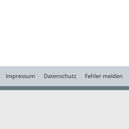
Impressum
Datenschutz
Fehler melden
Kontakt
Landratsamt Ortenauk
Badstraße 20
77652 Offenburg