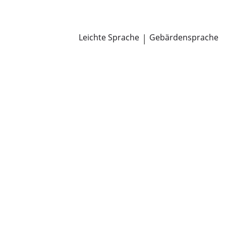
Newsroom
Pressemitteilungen
Öffentliche Zustellungen
Leichte Sprache
|
Gebärdensprache