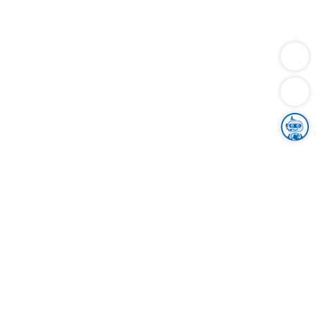
Dienstleistungen
Bauen
Lebensunterhalt & Soziales
Verkehr
Familie
Migration & Integration
Sicherheit & Ordnung
Wirtschaft
Gesundheit
Umwelt
Unsere Ämter
Landkreis & Verwaltung
Der Ortenaukreis
Gesundheit, Sicherheit & Soziales
Bildung
Zuwanderung
Ländlicher Raum
Klimaschutz
Tourismus
Bekanntmachungen
Gleichstellung von Frauen und Männern
Grenzüberschreitende Zusammenarbeit
Kreistag
Kreistagsinformationssystem
Kreisrecht
Kreistagswahl
Karriere
Stellenangebote
Eventkalender
Ausbildung
Studium
Praktikum
Freiwilligendienst
Unser Leitbild