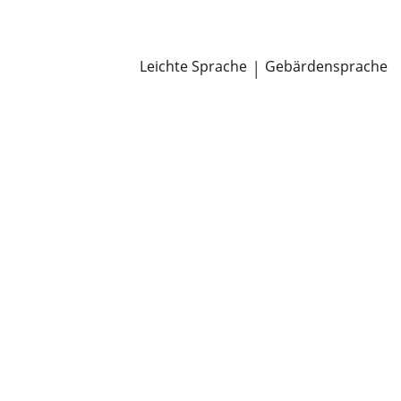
Newsroom
Pressemitteilungen
Öffentliche Zustellungen
Leichte Sprache
|
Gebärdensprache