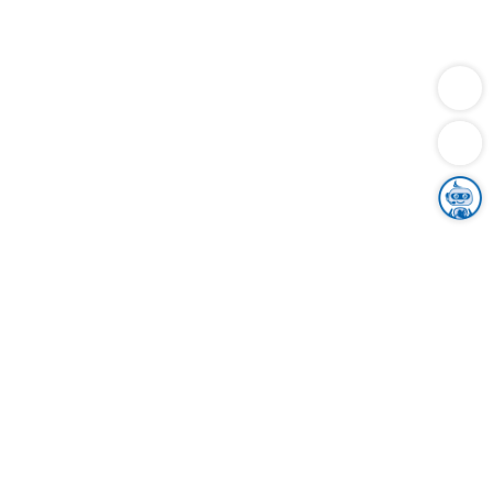
Dienstleistungen
Bauen
Lebensunterhalt & Soziales
Verkehr
Familie
Migration & Integration
Sicherheit & Ordnung
Wirtschaft
Gesundheit
Umwelt
Unsere Ämter
Landkreis & Verwaltung
Der Ortenaukreis
Gesundheit, Sicherheit & Soziales
Bildung
Zuwanderung
Ländlicher Raum
Klimaschutz
Tourismus
Bekanntmachungen
Gleichstellung von Frauen und Männern
Grenzüberschreitende Zusammenarbeit
Kreistag
Kreistagsinformationssystem
Kreisrecht
Kreistagswahl
Karriere
Stellenangebote
Eventkalender
Ausbildung
Studium
Praktikum
Freiwilligendienst
Unser Leitbild