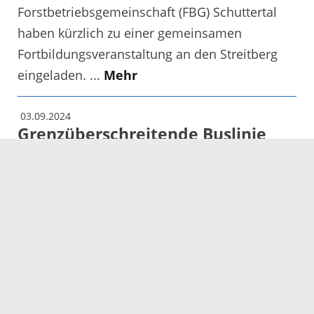
Forstbetriebsgemeinschaft (FBG) Schuttertal
haben kürzlich zu einer gemeinsamen
Fortbildungsveranstaltung an den Streitberg
eingeladen. ...
Mehr
03.09.2024
Grenzüberschreitende Buslinie
280 verlängert
Gemeinsame Pressemitteilung
des Eurodistrikt Strasbourg-
Ortenau, der Région Grand Est,
der Collectivité européenne
d’Alsace, des Gemeindeverband
Canton d’Erstein und des
Ortenaukreises