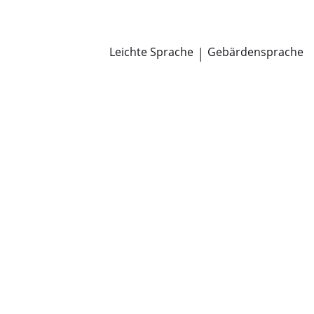
Newsroom
Pressemitteilungen
Öffentliche Zustellungen
Leichte Sprache
|
Gebärdensprache