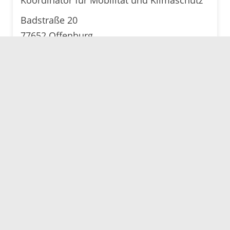
Koordinator für Mobilität und Klimaschutz
Badstraße 20
77652 Offenburg
Telefon: 0781 805-6351
E-Mail senden
(klimaschutz@ortenaukreis.de)
Karte anzeigen
Servicezeiten
Kontakt
Barrierefreiheit
Impressum
Datenschutz
Fehler melden
Elektronische Kommunikation