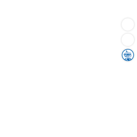
Dienstleistungen
Bauen
Lebensunterhalt & Soziales
Verkehr
Familie
Migration & Integration
Sicherheit & Ordnung
Wirtschaft
Gesundheit
Umwelt
Unsere Ämter
Landkreis & Verwaltung
Der Ortenaukreis
Gesundheit, Sicherheit & Soziales
Bildung
Zuwanderung
Ländlicher Raum
Klimaschutz
Tourismus
Bekanntmachungen
Gleichstellung von Frauen und Männern
Grenzüberschreitende Zusammenarbeit
Kreistag
Kreistagsinformationssystem
Kreisrecht
Kreistagswahl
Karriere
Stellenangebote
Eventkalender
Ausbildung
Studium
Praktikum
Freiwilligendienst
Unser Leitbild