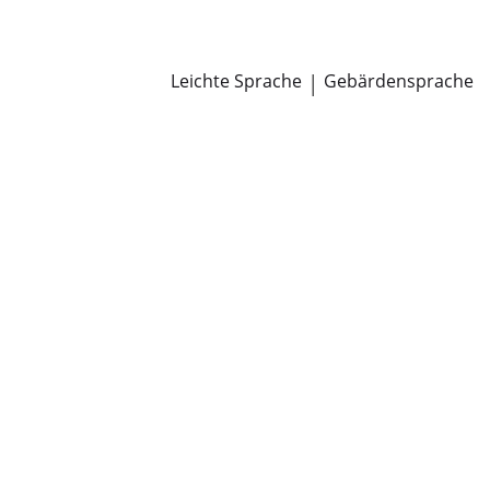
Newsroom
Pressemitteilungen
Öffentliche Zustellungen
Leichte Sprache
|
Gebärdensprache