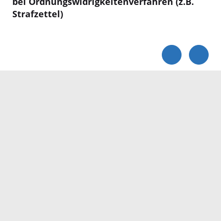
bei Ordnungswidrigkeitenverfahren (z.B.
Strafzettel)
Servicezeiten
Kontakt
Barrierefreiheit
Impressum
Datenschutz
Fehler melden
Elektronische Kommunikation
Kontakt
Landratsamt Ortenaukreis
Badstraße 20
77652 Offenburg