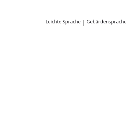
Newsroom
Pressemitteilungen
Öffentliche Zustellungen
Leichte Sprache
|
Gebärdensprache