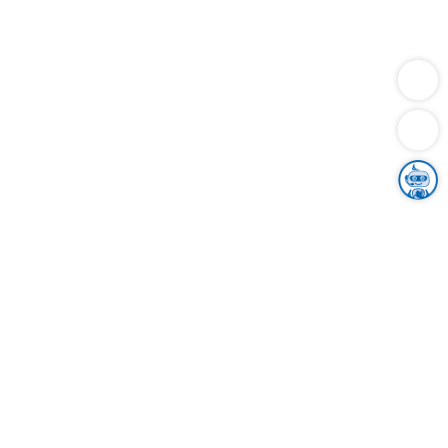
Dienstleistungen
Bauen
Lebensunterhalt & Soziales
Verkehr
Familie
Migration & Integration
Sicherheit & Ordnung
Wirtschaft
Gesundheit
Umwelt
Unsere Ämter
Landkreis & Verwaltung
Der Ortenaukreis
Gesundheit, Sicherheit & Soziales
Bildung
Zuwanderung
Ländlicher Raum
Klimaschutz
Tourismus
Bekanntmachungen
Gleichstellung von Frauen und Männern
Grenzüberschreitende Zusammenarbeit
Kreistag
Kreistagsinformationssystem
Kreisrecht
Kreistagswahl
Karriere
Stellenangebote
Eventkalender
Ausbildung
Studium
Praktikum
Freiwilligendienst
Unser Leitbild