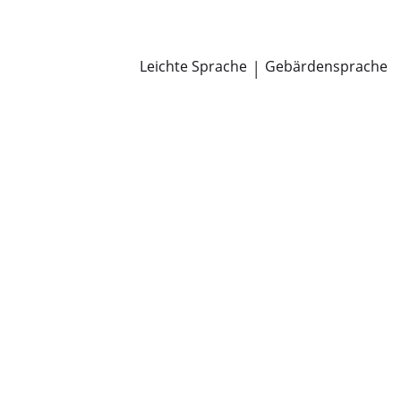
Newsroom
Pressemitteilungen
Öffentliche Zustellungen
Leichte Sprache
|
Gebärdensprache