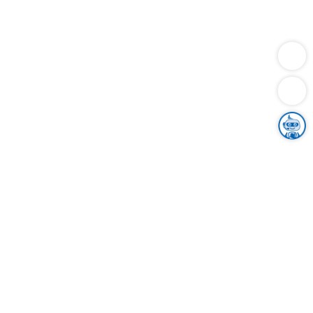
Dienstleistungen
Bauen
Lebensunterhalt & Soziales
Verkehr
Familie
Migration & Integration
Sicherheit & Ordnung
Wirtschaft
Gesundheit
Umwelt
Unsere Ämter
Landkreis & Verwaltung
Der Ortenaukreis
Gesundheit, Sicherheit & Soziales
Bildung
Zuwanderung
Ländlicher Raum
Klimaschutz
Tourismus
Bekanntmachungen
Gleichstellung von Frauen und Männern
Grenzüberschreitende Zusammenarbeit
Kreistag
Kreistagsinformationssystem
Kreisrecht
Kreistagswahl
Karriere
Stellenangebote
Eventkalender
Ausbildung
Studium
Praktikum
Freiwilligendienst
Unser Leitbild