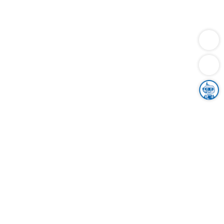
Dienstleistungen
Bauen
Lebensunterhalt & Soziales
Verkehr
Familie
Migration & Integration
Sicherheit & Ordnung
Wirtschaft
Gesundheit
Umwelt
Unsere Ämter
Landkreis & Verwaltung
Der Ortenaukreis
Gesundheit, Sicherheit & Soziales
Bildung
Zuwanderung
Ländlicher Raum
Klimaschutz
Tourismus
Bekanntmachungen
Gleichstellung von Frauen und Männern
Grenzüberschreitende Zusammenarbeit
Kreistag
Kreistagsinformationssystem
Kreisrecht
Kreistagswahl
Karriere
Stellenangebote
Eventkalender
Ausbildung
Studium
Praktikum
Freiwilligendienst
Unser Leitbild