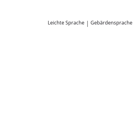
Newsroom
Pressemitteilungen
Öffentliche Zustellungen
Leichte Sprache
|
Gebärdensprache