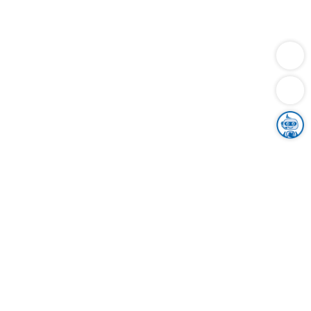
Dienstleistungen
Bauen
Lebensunterhalt & Soziales
Verkehr
Familie
Migration & Integration
Sicherheit & Ordnung
Wirtschaft
Gesundheit
Umwelt
Unsere Ämter
Landkreis & Verwaltung
Der Ortenaukreis
Gesundheit, Sicherheit & Soziales
Bildung
Zuwanderung
Ländlicher Raum
Klimaschutz
Tourismus
Bekanntmachungen
Gleichstellung von Frauen und Männern
Grenzüberschreitende Zusammenarbeit
Kreistag
Kreistagsinformationssystem
Kreisrecht
Kreistagswahl
Karriere
Stellenangebote
Eventkalender
Ausbildung
Studium
Praktikum
Freiwilligendienst
Unser Leitbild