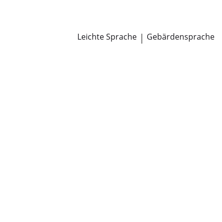
Newsroom
Pressemitteilungen
Öffentliche Zustellungen
Leichte Sprache
|
Gebärdensprache