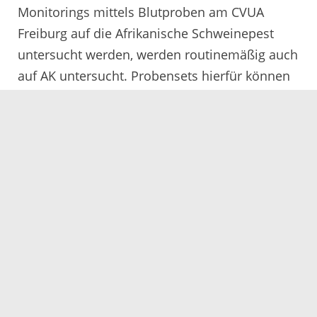
Monitorings mittels Blutproben am CVUA
Freiburg auf die Afrikanische Schweinepest
untersucht werden, werden routinemäßig auch
auf AK untersucht. Probensets hierfür können
beim Veterinäramt angefordert werden.
Servicezeiten
Kontakt
Barrierefreiheit
Impressum
Datenschutz
Fehler melden
Elektronische Kommunikation
Kontakt