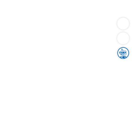
Dienstleistungen
Bauen
Lebensunterhalt & Soziales
Verkehr
Familie
Migration & Integration
Sicherheit & Ordnung
Wirtschaft
Gesundheit
Umwelt
Unsere Ämter
Landkreis & Verwaltung
Der Ortenaukreis
Gesundheit, Sicherheit & Soziales
Bildung
Zuwanderung
Ländlicher Raum
Klimaschutz
Tourismus
Bekanntmachungen
Gleichstellung von Frauen und Männern
Grenzüberschreitende Zusammenarbeit
Kreistag
Kreistagsinformationssystem
Kreisrecht
Kreistagswahl
Karriere
Stellenangebote
Eventkalender
Ausbildung
Studium
Praktikum
Freiwilligendienst
Unser Leitbild