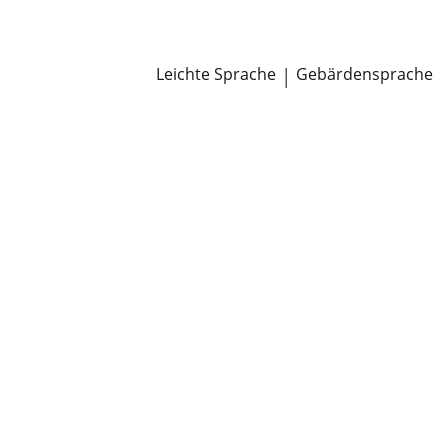
Newsroom
Pressemitteilungen
Öffentliche Zustellungen
Leichte Sprache
|
Gebärdensprache