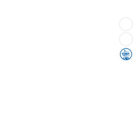
Dienstleistungen
Bauen
Lebensunterhalt & Soziales
Verkehr
Familie
Migration & Integration
Sicherheit & Ordnung
Wirtschaft
Gesundheit
Umwelt
Unsere Ämter
Landkreis & Verwaltung
Der Ortenaukreis
Gesundheit, Sicherheit & Soziales
Bildung
Zuwanderung
Ländlicher Raum
Klimaschutz
Tourismus
Bekanntmachungen
Gleichstellung von Frauen und Männern
Grenzüberschreitende Zusammenarbeit
Kreistag
Kreistagsinformationssystem
Kreisrecht
Kreistagswahl
Karriere
Stellenangebote
Eventkalender
Ausbildung
Studium
Praktikum
Freiwilligendienst
Unser Leitbild