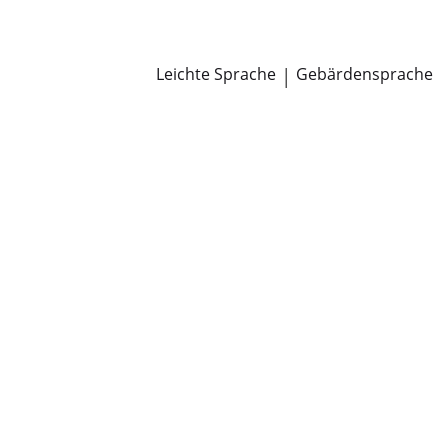
Newsroom
Pressemitteilungen
Öffentliche Zustellungen
Leichte Sprache
|
Gebärdensprache