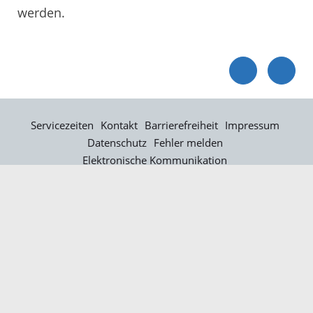
werden.
Servicezeiten
Kontakt
Barrierefreiheit
Impressum
Datenschutz
Fehler melden
Elektronische Kommunikation
Kontakt
Landratsamt Ortenaukreis
Badstraße 20
77652 Offenburg