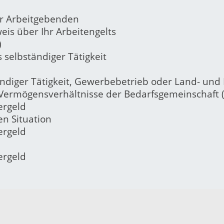
r Arbeitgebenden
is über Ihr Arbeitengelts
)
selbständiger Tätigkeit
iger Tätigkeit, Gewerbebetrieb oder Land- und F
r Vermögensverhältnisse der Bedarfsgemeinschaft 
ergeld
en Situation
ergeld
ergeld
terkunft und Heizung (KDU)
ergeld
en nach dem SGB II (neu)