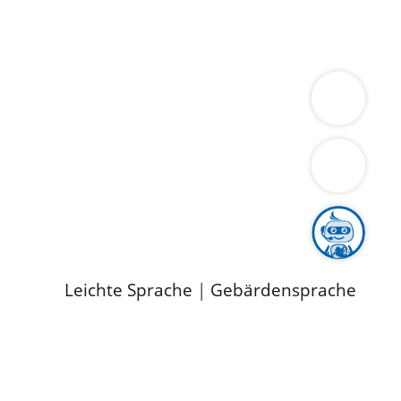
ung
Wirtschaft
Gesundheit
Umwelt
limaschutz
Tourismus
Bekanntmachungen
ild
Leichte Sprache
|
Gebärdensprache