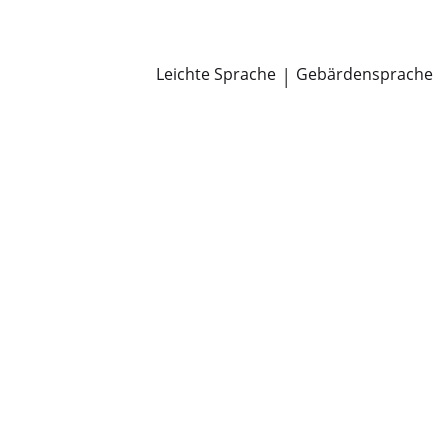
Newsroom
Pressemitteilungen
Öffentliche Zustellungen
Leichte Sprache
|
Gebärdensprache