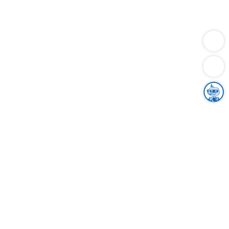
Dienstleistungen
Bauen
Lebensunterhalt & Soziales
Verkehr
Familie
Migration & Integration
Sicherheit & Ordnung
Wirtschaft
Gesundheit
Umwelt
Unsere Ämter
Landkreis & Verwaltung
Der Ortenaukreis
Gesundheit, Sicherheit & Soziales
Bildung
Zuwanderung
Ländlicher Raum
Klimaschutz
Tourismus
Bekanntmachungen
Gleichstellung von Frauen und Männern
Grenzüberschreitende Zusammenarbeit
Kreistag
Kreistagsinformationssystem
Kreisrecht
Kreistagswahl
Karriere
Stellenangebote
Eventkalender
Ausbildung
Studium
Praktikum
Freiwilligendienst
Unser Leitbild