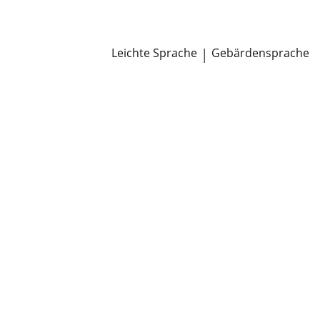
Newsroom
Pressemitteilungen
Öffentliche Zustellungen
Leichte Sprache
|
Gebärdensprache