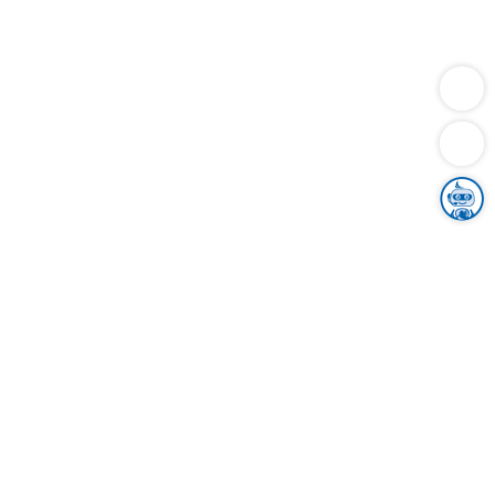
Dienstleistungen
Bauen
Lebensunterhalt & Soziales
Verkehr
Familie
Migration & Integration
Sicherheit & Ordnung
Wirtschaft
Gesundheit
Umwelt
Unsere Ämter
Landkreis & Verwaltung
Der Ortenaukreis
Gesundheit, Sicherheit & Soziales
Bildung
Zuwanderung
Ländlicher Raum
Klimaschutz
Tourismus
Bekanntmachungen
Gleichstellung von Frauen und Männern
Grenzüberschreitende Zusammenarbeit
Kreistag
Kreistagsinformationssystem
Kreisrecht
Kreistagswahl
Karriere
Stellenangebote
Eventkalender
Ausbildung
Studium
Praktikum
Freiwilligendienst
Unser Leitbild