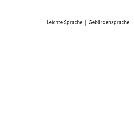
Newsroom
Pressemitteilungen
Öffentliche Zustellungen
Leichte Sprache
|
Gebärdensprache