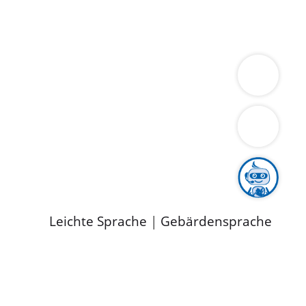
ung
Wirtschaft
Gesundheit
Umwelt
limaschutz
Tourismus
Bekanntmachungen
ild
Leichte Sprache
|
Gebärdensprache