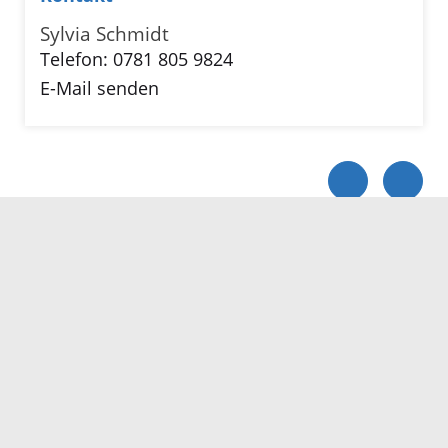
Sylvia Schmidt
Telefon: 0781 805 9824
E-Mail senden
Servicezeiten
Kontakt
Barrierefreiheit
Impressum
Datenschutz
Fehler melden
Elektronische Kommunikation
Kontakt