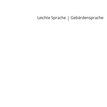
Newsroom
Pressemitteilungen
Öffentliche Zustellungen
Leichte Sprache
|
Gebärdensprache