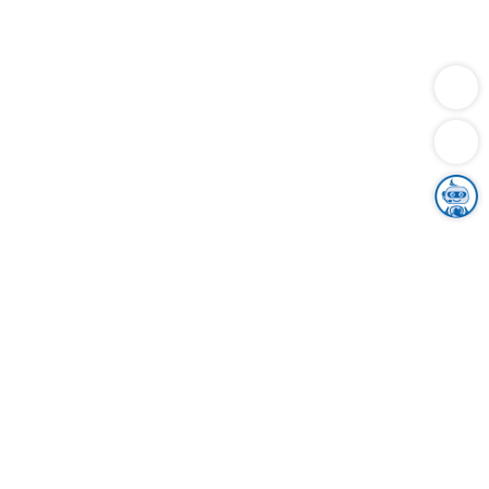
Dienstleistungen
Bauen
Lebensunterhalt & Soziales
Verkehr
Familie
Migration & Integration
Sicherheit & Ordnung
Wirtschaft
Gesundheit
Umwelt
Unsere Ämter
Landkreis & Verwaltung
Der Ortenaukreis
Gesundheit, Sicherheit & Soziales
Bildung
Zuwanderung
Ländlicher Raum
Klimaschutz
Tourismus
Bekanntmachungen
Gleichstellung von Frauen und Männern
Grenzüberschreitende Zusammenarbeit
Kreistag
Kreistagsinformationssystem
Kreisrecht
Kreistagswahl
Karriere
Stellenangebote
Eventkalender
Ausbildung
Studium
Praktikum
Freiwilligendienst
Unser Leitbild