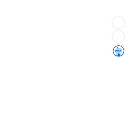
Dienstleistungen
Bauen
Lebensunterhalt & Soziales
Verkehr
Familie
Migration & Integration
Sicherheit & Ordnung
Wirtschaft
Gesundheit
Umwelt
Unsere Ämter
Landkreis & Verwaltung
Der Ortenaukreis
Gesundheit, Sicherheit & Soziales
Bildung
Zuwanderung
Ländlicher Raum
Klimaschutz
Tourismus
Bekanntmachungen
Gleichstellung von Frauen und Männern
Grenzüberschreitende Zusammenarbeit
Kreistag
Kreistagsinformationssystem
Kreisrecht
Kreistagswahl
Karriere
Stellenangebote
Eventkalender
Ausbildung
Studium
Praktikum
Freiwilligendienst
Unser Leitbild