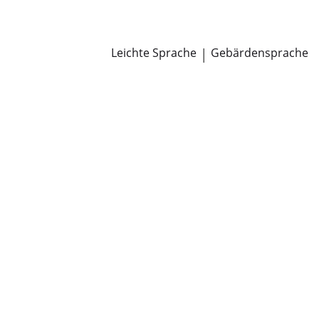
Newsroom
Pressemitteilungen
Öffentliche Zustellungen
Leichte Sprache
|
Gebärdensprache