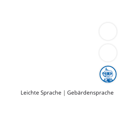
ung
Wirtschaft
Gesundheit
Umwelt
limaschutz
Tourismus
Bekanntmachungen
ild
Leichte Sprache
|
Gebärdensprache