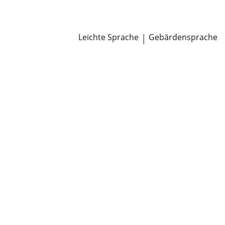
Newsroom
Pressemitteilungen
Öffentliche Zustellungen
Leichte Sprache
|
Gebärdensprache