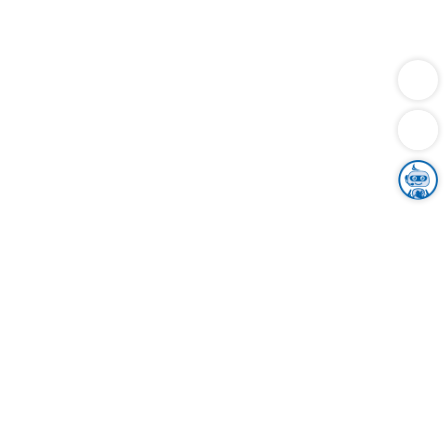
Dienstleistungen
Bauen
Lebensunterhalt & Soziales
Verkehr
Familie
Migration & Integration
Sicherheit & Ordnung
Wirtschaft
Gesundheit
Umwelt
Unsere Ämter
Landkreis & Verwaltung
Der Ortenaukreis
Gesundheit, Sicherheit & Soziales
Bildung
Zuwanderung
Ländlicher Raum
Klimaschutz
Tourismus
Bekanntmachungen
Gleichstellung von Frauen und Männern
Grenzüberschreitende Zusammenarbeit
Kreistag
Kreistagsinformationssystem
Kreisrecht
Kreistagswahl
Karriere
Stellenangebote
Eventkalender
Ausbildung
Studium
Praktikum
Freiwilligendienst
Unser Leitbild