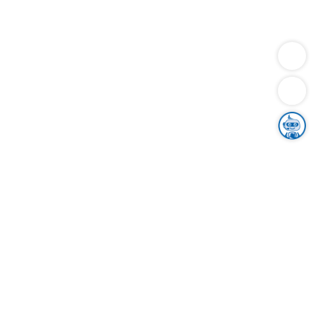
Dienstleistungen
Bauen
Lebensunterhalt & Soziales
Verkehr
Familie
Migration & Integration
Sicherheit & Ordnung
Wirtschaft
Gesundheit
Umwelt
Unsere Ämter
Landkreis & Verwaltung
Der Ortenaukreis
Gesundheit, Sicherheit & Soziales
Bildung
Zuwanderung
Ländlicher Raum
Klimaschutz
Tourismus
Bekanntmachungen
Gleichstellung von Frauen und Männern
Grenzüberschreitende Zusammenarbeit
Kreistag
Kreistagsinformationssystem
Kreisrecht
Kreistagswahl
Karriere
Stellenangebote
Eventkalender
Ausbildung
Studium
Praktikum
Freiwilligendienst
Unser Leitbild