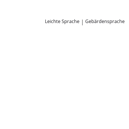
Newsroom
Pressemitteilungen
Öffentliche Zustellungen
Leichte Sprache
|
Gebärdensprache