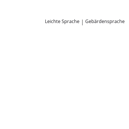
Newsroom
Pressemitteilungen
Öffentliche Zustellungen
Leichte Sprache
|
Gebärdensprache