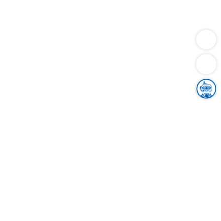
Dienstleistungen
Bauen
Lebensunterhalt & Soziales
Verkehr
Familie
Migration & Integration
Sicherheit & Ordnung
Wirtschaft
Gesundheit
Umwelt
Unsere Ämter
Landkreis & Verwaltung
Der Ortenaukreis
Gesundheit, Sicherheit & Soziales
Bildung
Zuwanderung
Ländlicher Raum
Klimaschutz
Tourismus
Bekanntmachungen
Gleichstellung von Frauen und Männern
Grenzüberschreitende Zusammenarbeit
Kreistag
Kreistagsinformationssystem
Kreisrecht
Kreistagswahl
Karriere
Stellenangebote
Eventkalender
Ausbildung
Studium
Praktikum
Freiwilligendienst
Unser Leitbild