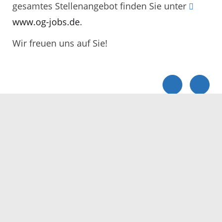
gesamtes Stellenangebot finden Sie unter
www.og-jobs.de
.
Wir freuen uns auf Sie!
Servicezeiten
Kontakt
Barrierefreiheit
Impressum
Datenschutz
Fehler melden
Elektronische Kommunikation
Kontakt
Landratsamt Ortenaukreis