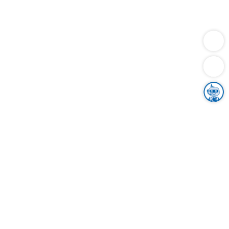
Dienstleistungen
Bauen
Lebensunterhalt & Soziales
Verkehr
Familie
Migration & Integration
Sicherheit & Ordnung
Wirtschaft
Gesundheit
Umwelt
Unsere Ämter
Landkreis & Verwaltung
Der Ortenaukreis
Gesundheit, Sicherheit & Soziales
Bildung
Zuwanderung
Ländlicher Raum
Klimaschutz
Tourismus
Bekanntmachungen
Gleichstellung von Frauen und Männern
Grenzüberschreitende Zusammenarbeit
Kreistag
Kreistagsinformationssystem
Kreisrecht
Kreistagswahl
Karriere
Stellenangebote
Eventkalender
Ausbildung
Studium
Praktikum
Freiwilligendienst
Unser Leitbild