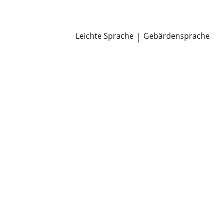
Newsroom
Pressemitteilungen
Öffentliche Zustellungen
Leichte Sprache
|
Gebärdensprache