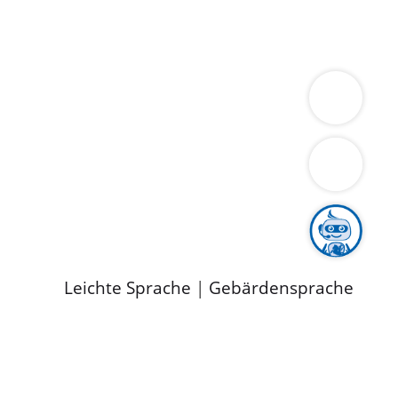
ung
Wirtschaft
Gesundheit
Umwelt
limaschutz
Tourismus
Bekanntmachungen
ild
Leichte Sprache
|
Gebärdensprache