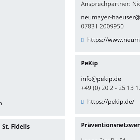
Ansprechpartner: Ni
neumayer-haeuser@n
07831 2009950
https://www.neuma
PeKip
info@pekip.de
+49 (0) 20 2 - 25 13 1
https://pekip.de/
n
Präventionsnetzwer
t. Fidelis