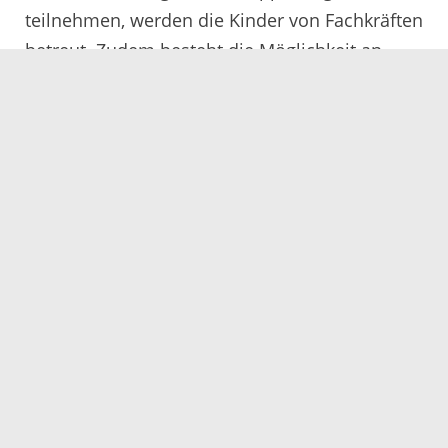
teilnehmen, werden die Kinder von Fachkräften
betreut. Zudem besteht die Möglichkeit an
Ausflügen etc. teilzunehmen. Weitere
Informationen finden Sie unter dem Reiter
„Informationen für Familien >
Familienbildungsfreizeiten“.
Weitere Informationen
zum
Landesprogramm STÄRKE finden Sie unter
dem Reiter „Landesprogramm“.
Finanziert durch das Ministerium für Soziales,
Gesundheit und Integration aus Landesmitteln,
die der Landtag von Baden-Württemberg
beschlossen hat.