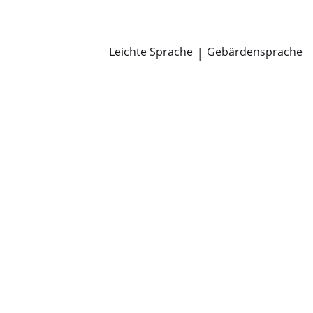
Newsroom
Pressemitteilungen
Öffentliche Zustellungen
Leichte Sprache
|
Gebärdensprache