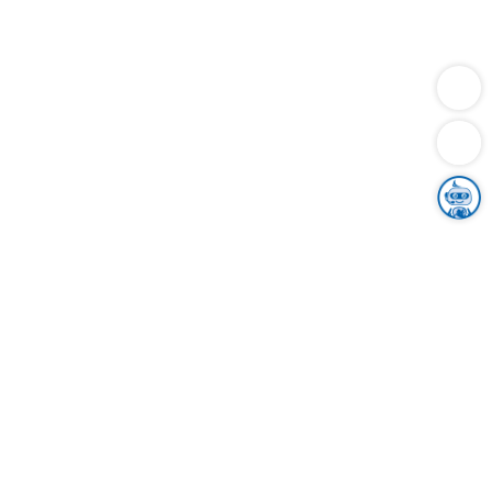
Dienstleistungen
Bauen
Lebensunterhalt & Soziales
Verkehr
Familie
Migration & Integration
Sicherheit & Ordnung
Wirtschaft
Gesundheit
Umwelt
Unsere Ämter
Landkreis & Verwaltung
Der Ortenaukreis
Gesundheit, Sicherheit & Soziales
Bildung
Zuwanderung
Ländlicher Raum
Klimaschutz
Tourismus
Bekanntmachungen
Gleichstellung von Frauen und Männern
Grenzüberschreitende Zusammenarbeit
Kreistag
Kreistagsinformationssystem
Kreisrecht
Kreistagswahl
Karriere
Stellenangebote
Eventkalender
Ausbildung
Studium
Praktikum
Freiwilligendienst
Unser Leitbild