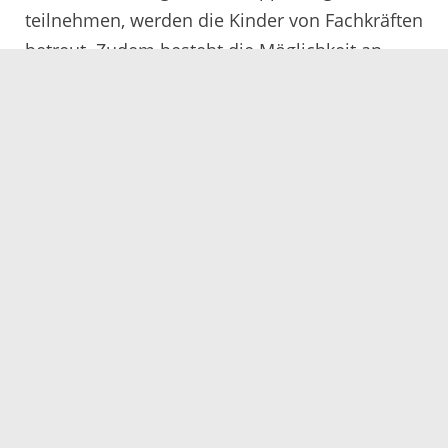
teilnehmen, werden die Kinder von Fachkräften
betreut. Zudem besteht die Möglichkeit an
Ausflügen etc. teilzunehmen. Weitere
Informationen finden Sie unter dem Reiter
„Informationen für Familien >
Familienbildungsfreizeiten“.
Weitere Informationen
zum
Landesprogramm STÄRKE finden Sie unter
dem Reiter „Landesprogramm“.
Finanziert durch das Ministerium für Soziales,
Gesundheit und Integration aus Landesmitteln,
die der Landtag von Baden-Württemberg
beschlossen hat.