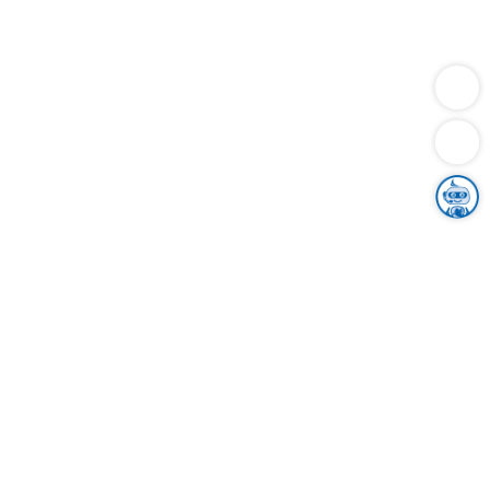
Dienstleistungen
Bauen
Lebensunterhalt & Soziales
Verkehr
Familie
Migration & Integration
Sicherheit & Ordnung
Wirtschaft
Gesundheit
Umwelt
Unsere Ämter
Landkreis & Verwaltung
Der Ortenaukreis
Gesundheit, Sicherheit & Soziales
Bildung
Zuwanderung
Ländlicher Raum
Klimaschutz
Tourismus
Bekanntmachungen
Gleichstellung von Frauen und Männern
Grenzüberschreitende Zusammenarbeit
Kreistag
Kreistagsinformationssystem
Kreisrecht
Kreistagswahl
Karriere
Stellenangebote
Eventkalender
Ausbildung
Studium
Praktikum
Freiwilligendienst
Unser Leitbild