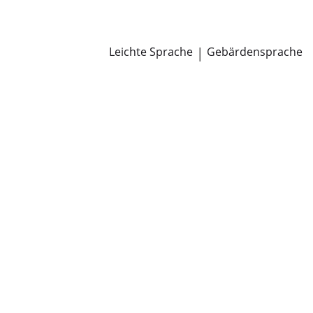
Newsroom
Pressemitteilungen
Öffentliche Zustellungen
Leichte Sprache
|
Gebärdensprache