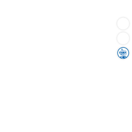
Dienstleistungen
Bauen
Lebensunterhalt & Soziales
Verkehr
Familie
Migration & Integration
Sicherheit & Ordnung
Wirtschaft
Gesundheit
Umwelt
Unsere Ämter
Landkreis & Verwaltung
Der Ortenaukreis
Gesundheit, Sicherheit & Soziales
Bildung
Zuwanderung
Ländlicher Raum
Klimaschutz
Tourismus
Bekanntmachungen
Gleichstellung von Frauen und Männern
Grenzüberschreitende Zusammenarbeit
Kreistag
Kreistagsinformationssystem
Kreisrecht
Kreistagswahl
Karriere
Stellenangebote
Eventkalender
Ausbildung
Studium
Praktikum
Freiwilligendienst
Unser Leitbild