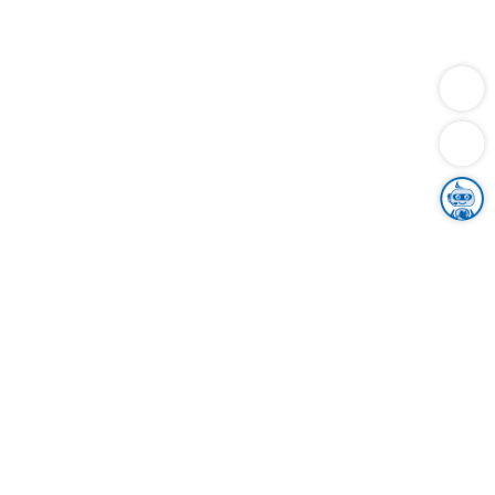
Dienstleistungen
Bauen
Lebensunterhalt & Soziales
Verkehr
Familie
Migration & Integration
Sicherheit & Ordnung
Wirtschaft
Gesundheit
Umwelt
Unsere Ämter
Landkreis & Verwaltung
Der Ortenaukreis
Gesundheit, Sicherheit & Soziales
Bildung
Zuwanderung
Ländlicher Raum
Klimaschutz
Tourismus
Bekanntmachungen
Gleichstellung von Frauen und Männern
Grenzüberschreitende Zusammenarbeit
Kreistag
Kreistagsinformationssystem
Kreisrecht
Kreistagswahl
Karriere
Stellenangebote
Eventkalender
Ausbildung
Studium
Praktikum
Freiwilligendienst
Unser Leitbild