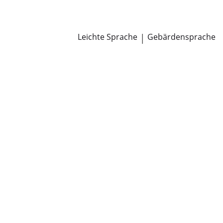
Newsroom
Pressemitteilungen
Öffentliche Zustellungen
Leichte Sprache
|
Gebärdensprache