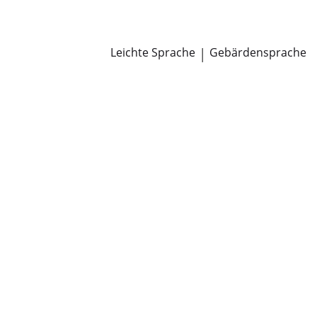
Newsroom
Pressemitteilungen
Öffentliche Zustellungen
Leichte Sprache
|
Gebärdensprache