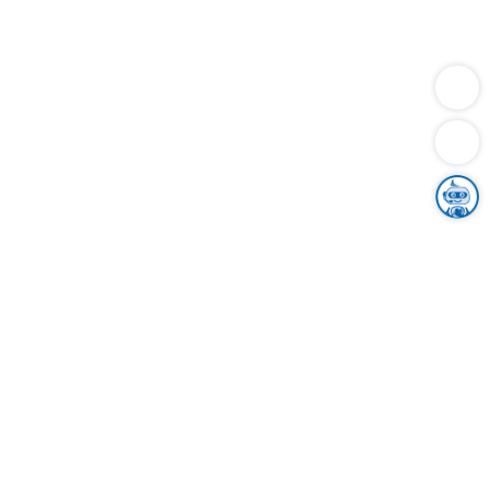
Dienstleistungen
Bauen
Lebensunterhalt & Soziales
Verkehr
Familie
Migration & Integration
Sicherheit & Ordnung
Wirtschaft
Gesundheit
Umwelt
Unsere Ämter
Landkreis & Verwaltung
Der Ortenaukreis
Gesundheit, Sicherheit & Soziales
Bildung
Zuwanderung
Ländlicher Raum
Klimaschutz
Tourismus
Bekanntmachungen
Gleichstellung von Frauen und Männern
Grenzüberschreitende Zusammenarbeit
Kreistag
Kreistagsinformationssystem
Kreisrecht
Kreistagswahl
Karriere
Stellenangebote
Eventkalender
Ausbildung
Studium
Praktikum
Freiwilligendienst
Unser Leitbild