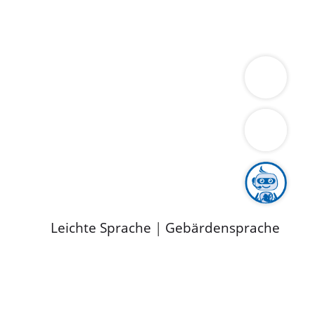
ung
Wirtschaft
Gesundheit
Umwelt
limaschutz
Tourismus
Bekanntmachungen
ild
Leichte Sprache
|
Gebärdensprache