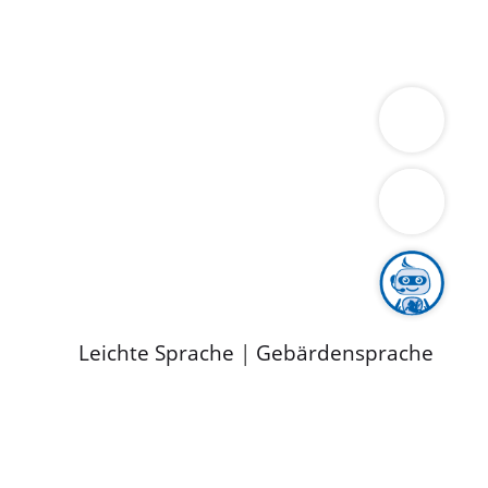
ung
Wirtschaft
Gesundheit
Umwelt
limaschutz
Tourismus
Bekanntmachungen
ild
Leichte Sprache
|
Gebärdensprache