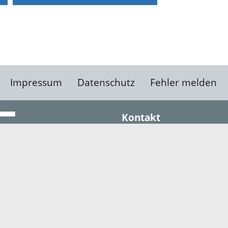
Impressum
Datenschutz
Fehler melden
Kontakt
Landratsamt Ortenauk
Badstraße 20
77652 Offenburg
Telefon: 0781 805-0
Fax: 0781 805-1211
E-Mail senden