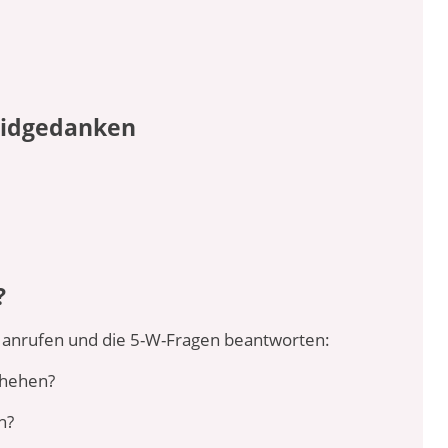
zidgedanken
?
anrufen und die 5-W-Fragen beantworten:
chehen?
n?