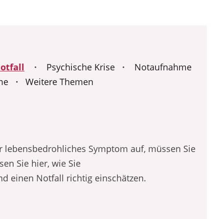
otfall
·
Psychische Krise
·
Notaufnahme
me
·
Weitere Themen
der lebensbedrohliches Symptom auf, müssen Sie
sen Sie hier, wie Sie
d einen Notfall richtig einschätzen.