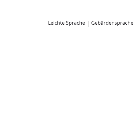
Newsroom
Pressemitteilungen
Öffentliche Zustellungen
Leichte Sprache
|
Gebärdensprache