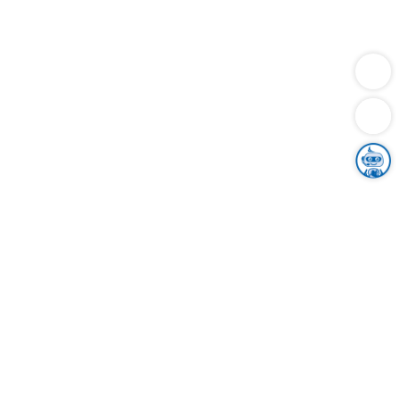
Dienstleistungen
Bauen
Lebensunterhalt & Soziales
Verkehr
Familie
Migration & Integration
Sicherheit & Ordnung
Wirtschaft
Gesundheit
Umwelt
Unsere Ämter
Landkreis & Verwaltung
Der Ortenaukreis
Gesundheit, Sicherheit & Soziales
Bildung
Zuwanderung
Ländlicher Raum
Klimaschutz
Tourismus
Bekanntmachungen
Gleichstellung von Frauen und Männern
Grenzüberschreitende Zusammenarbeit
Kreistag
Kreistagsinformationssystem
Kreisrecht
Kreistagswahl
Karriere
Stellenangebote
Eventkalender
Ausbildung
Studium
Praktikum
Freiwilligendienst
Unser Leitbild