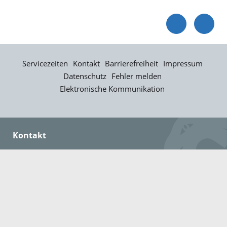
Servicezeiten
Kontakt
Barrierefreiheit
Impressum
Datenschutz
Fehler melden
Elektronische Kommunikation
Kontakt
Landratsamt Ortenaukreis
Badstraße 20
77652 Offenburg
Telefon: 0781 805-0
Fax: 0781 805-1211