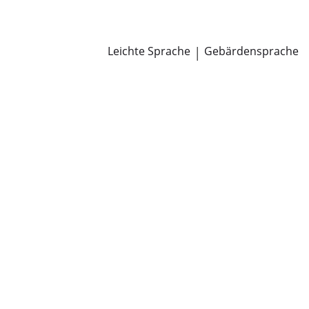
Newsroom
Pressemitteilungen
Öffentliche Zustellungen
Leichte Sprache
|
Gebärdensprache