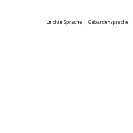
Newsroom
Pressemitteilungen
Öffentliche Zustellungen
Leichte Sprache
|
Gebärdensprache