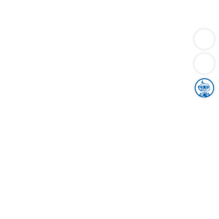
Dienstleistungen
Bauen
Lebensunterhalt & Soziales
Verkehr
Familie
Migration & Integration
Sicherheit & Ordnung
Wirtschaft
Gesundheit
Umwelt
Unsere Ämter
Landkreis & Verwaltung
Der Ortenaukreis
Gesundheit, Sicherheit & Soziales
Bildung
Zuwanderung
Ländlicher Raum
Klimaschutz
Tourismus
Bekanntmachungen
Gleichstellung von Frauen und Männern
Grenzüberschreitende Zusammenarbeit
Kreistag
Kreistagsinformationssystem
Kreisrecht
Kreistagswahl
Karriere
Stellenangebote
Eventkalender
Ausbildung
Studium
Praktikum
Freiwilligendienst
Unser Leitbild