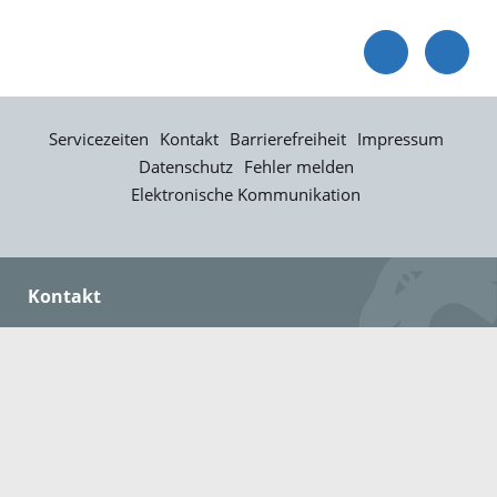
Servicezeiten
Kontakt
Barrierefreiheit
Impressum
Datenschutz
Fehler melden
Elektronische Kommunikation
Kontakt
Landratsamt Ortenaukreis
Badstraße 20
77652 Offenburg
Telefon: 0781 805-0
Fax: 0781 805-1211