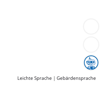
ung
Wirtschaft
Gesundheit
Umwelt
limaschutz
Tourismus
Bekanntmachungen
ild
Leichte Sprache
|
Gebärdensprache