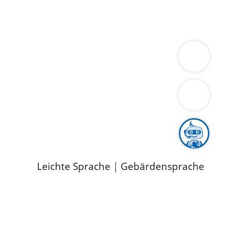
ung
Wirtschaft
Gesundheit
Umwelt
limaschutz
Tourismus
Bekanntmachungen
ild
Leichte Sprache
|
Gebärdensprache