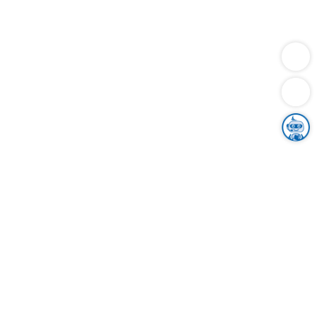
Dienstleistungen
Bauen
Lebensunterhalt & Soziales
Verkehr
Familie
Migration & Integration
Sicherheit & Ordnung
Wirtschaft
Gesundheit
Umwelt
Unsere Ämter
Landkreis & Verwaltung
Der Ortenaukreis
Gesundheit, Sicherheit & Soziales
Bildung
Zuwanderung
Ländlicher Raum
Klimaschutz
Tourismus
Bekanntmachungen
Gleichstellung von Frauen und Männern
Grenzüberschreitende Zusammenarbeit
Kreistag
Kreistagsinformationssystem
Kreisrecht
Kreistagswahl
Karriere
Stellenangebote
Eventkalender
Ausbildung
Studium
Praktikum
Freiwilligendienst
Unser Leitbild