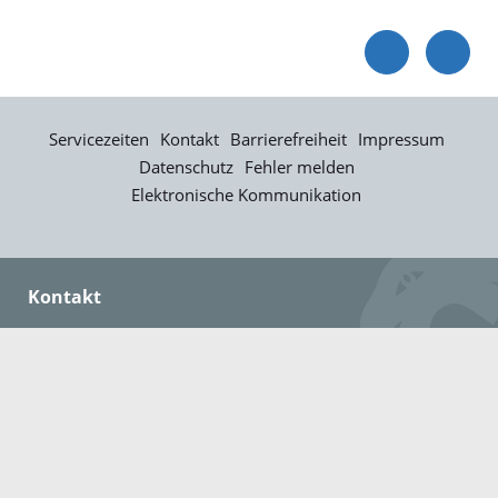
Servicezeiten
Kontakt
Barrierefreiheit
Impressum
Datenschutz
Fehler melden
Elektronische Kommunikation
Kontakt
Landratsamt Ortenaukreis
Badstraße 20
77652 Offenburg
Telefon: 0781 805-0
Fax: 0781 805-1211