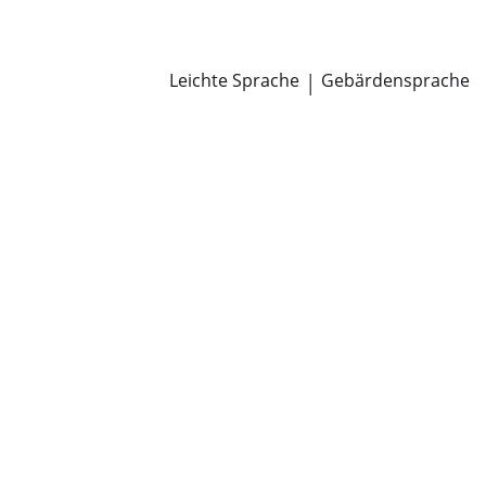
Newsroom
Pressemitteilungen
Öffentliche Zustellungen
Leichte Sprache
|
Gebärdensprache