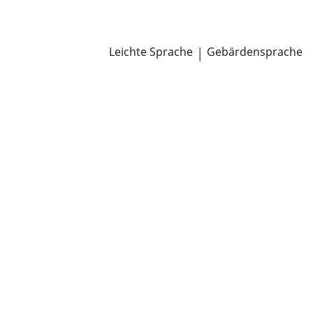
Newsroom
Pressemitteilungen
Öffentliche Zustellungen
Leichte Sprache
|
Gebärdensprache