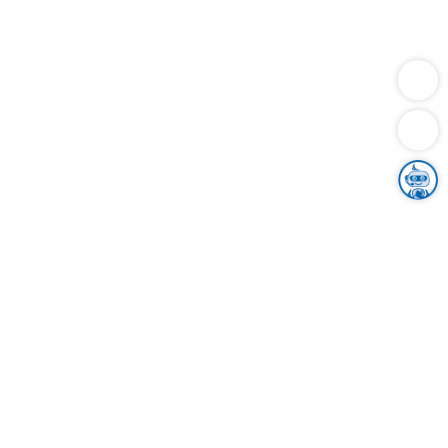
Dienstleistungen
Bauen
Lebensunterhalt & Soziales
Verkehr
Familie
Migration & Integration
Sicherheit & Ordnung
Wirtschaft
Gesundheit
Umwelt
Unsere Ämter
Landkreis & Verwaltung
Der Ortenaukreis
Gesundheit, Sicherheit & Soziales
Bildung
Zuwanderung
Ländlicher Raum
Klimaschutz
Tourismus
Bekanntmachungen
Gleichstellung von Frauen und Männern
Grenzüberschreitende Zusammenarbeit
Kreistag
Kreistagsinformationssystem
Kreisrecht
Kreistagswahl
Karriere
Stellenangebote
Eventkalender
Ausbildung
Studium
Praktikum
Freiwilligendienst
Unser Leitbild