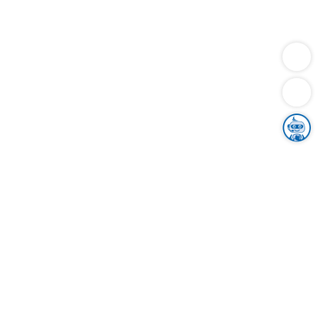
Dienstleistungen
Bauen
Lebensunterhalt & Soziales
Verkehr
Familie
Migration & Integration
Sicherheit & Ordnung
Wirtschaft
Gesundheit
Umwelt
Unsere Ämter
Landkreis & Verwaltung
Der Ortenaukreis
Gesundheit, Sicherheit & Soziales
Bildung
Zuwanderung
Ländlicher Raum
Klimaschutz
Tourismus
Bekanntmachungen
Gleichstellung von Frauen und Männern
Grenzüberschreitende Zusammenarbeit
Kreistag
Kreistagsinformationssystem
Kreisrecht
Kreistagswahl
Karriere
Stellenangebote
Eventkalender
Ausbildung
Studium
Praktikum
Freiwilligendienst
Unser Leitbild