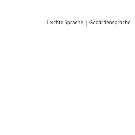
Newsroom
Pressemitteilungen
Öffentliche Zustellungen
Leichte Sprache
|
Gebärdensprache