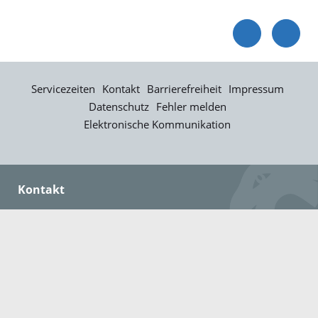
Servicezeiten
Kontakt
Barrierefreiheit
Impressum
Datenschutz
Fehler melden
Elektronische Kommunikation
Kontakt
Landratsamt Ortenaukreis
Badstraße 20
77652 Offenburg
Telefon: 0781 805-0
Fax: 0781 805-1211