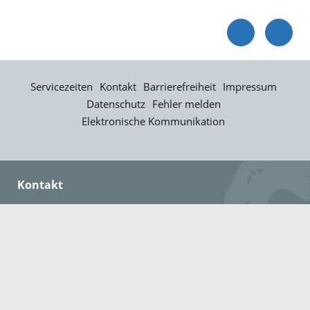
Servicezeiten
Kontakt
Barrierefreiheit
Impressum
Datenschutz
Fehler melden
Elektronische Kommunikation
Kontakt
Landratsamt Ortenaukreis
Badstraße 20
77652 Offenburg
Telefon: 0781 805-0
Fax: 0781 805-1211