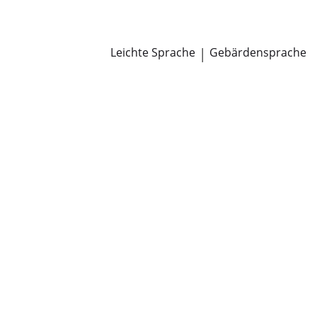
Newsroom
Pressemitteilungen
Öffentliche Zustellungen
Leichte Sprache
|
Gebärdensprache