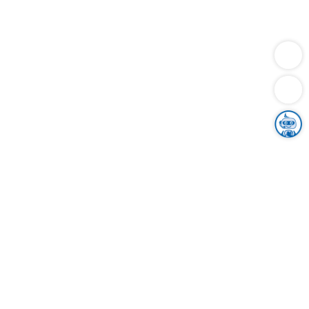
Dienstleistungen
Bauen
Lebensunterhalt & Soziales
Verkehr
Familie
Migration & Integration
Sicherheit & Ordnung
Wirtschaft
Gesundheit
Umwelt
Unsere Ämter
Landkreis & Verwaltung
Der Ortenaukreis
Gesundheit, Sicherheit & Soziales
Bildung
Zuwanderung
Ländlicher Raum
Klimaschutz
Tourismus
Bekanntmachungen
Gleichstellung von Frauen und Männern
Grenzüberschreitende Zusammenarbeit
Kreistag
Kreistagsinformationssystem
Kreisrecht
Kreistagswahl
Karriere
Stellenangebote
Eventkalender
Ausbildung
Studium
Praktikum
Freiwilligendienst
Unser Leitbild