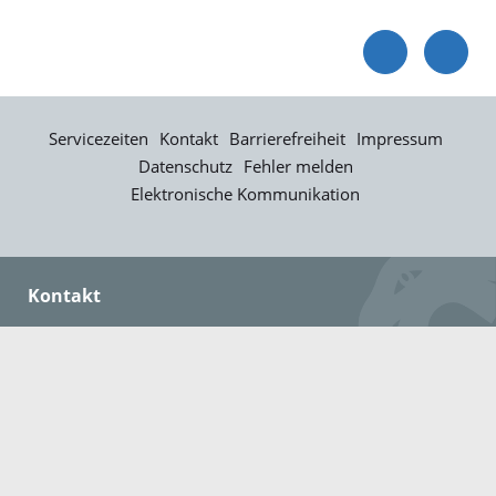
Servicezeiten
Kontakt
Barrierefreiheit
Impressum
Datenschutz
Fehler melden
Elektronische Kommunikation
Kontakt
Landratsamt Ortenaukreis
Badstraße 20
77652 Offenburg
Telefon: 0781 805-0
Fax: 0781 805-1211