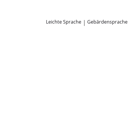
Newsroom
Pressemitteilungen
Öffentliche Zustellungen
Leichte Sprache
|
Gebärdensprache