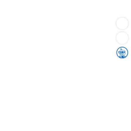
Dienstleistungen
Bauen
Lebensunterhalt & Soziales
Verkehr
Familie
Migration & Integration
Sicherheit & Ordnung
Wirtschaft
Gesundheit
Umwelt
Unsere Ämter
Landkreis & Verwaltung
Der Ortenaukreis
Gesundheit, Sicherheit & Soziales
Bildung
Zuwanderung
Ländlicher Raum
Klimaschutz
Tourismus
Bekanntmachungen
Gleichstellung von Frauen und Männern
Grenzüberschreitende Zusammenarbeit
Kreistag
Kreistagsinformationssystem
Kreisrecht
Kreistagswahl
Karriere
Stellenangebote
Eventkalender
Ausbildung
Studium
Praktikum
Freiwilligendienst
Unser Leitbild