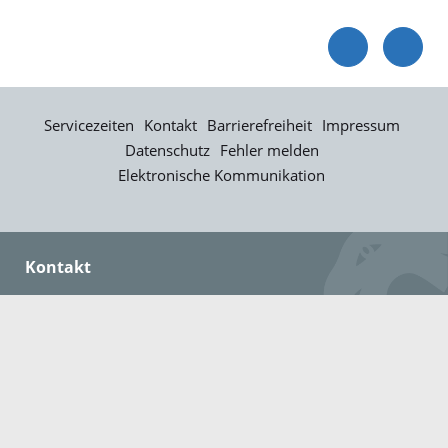
Servicezeiten
Kontakt
Barrierefreiheit
Impressum
Datenschutz
Fehler melden
Elektronische Kommunikation
Kontakt
Landratsamt Ortenaukreis
Badstraße 20
77652 Offenburg
Telefon: 0781 805-0
Fax: 0781 805-1211