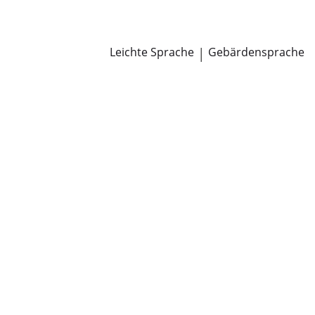
Newsroom
Pressemitteilungen
Öffentliche Zustellungen
Leichte Sprache
|
Gebärdensprache