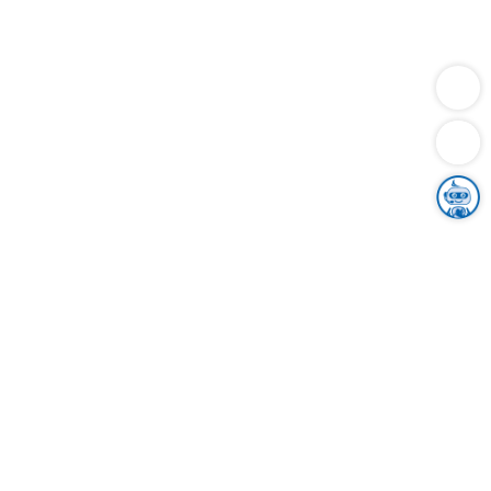
Dienstleistungen
Bauen
Lebensunterhalt & Soziales
Verkehr
Familie
Migration & Integration
Sicherheit & Ordnung
Wirtschaft
Gesundheit
Umwelt
Unsere Ämter
Landkreis & Verwaltung
Der Ortenaukreis
Gesundheit, Sicherheit & Soziales
Bildung
Zuwanderung
Ländlicher Raum
Klimaschutz
Tourismus
Bekanntmachungen
Gleichstellung von Frauen und Männern
Grenzüberschreitende Zusammenarbeit
Kreistag
Kreistagsinformationssystem
Kreisrecht
Kreistagswahl
Karriere
Stellenangebote
Eventkalender
Ausbildung
Studium
Praktikum
Freiwilligendienst
Unser Leitbild