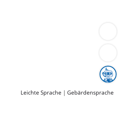
ung
Wirtschaft
Gesundheit
Umwelt
limaschutz
Tourismus
Bekanntmachungen
ild
Leichte Sprache
|
Gebärdensprache