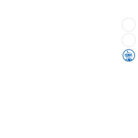
Dienstleistungen
Bauen
Lebensunterhalt & Soziales
Verkehr
Familie
Migration & Integration
Sicherheit & Ordnung
Wirtschaft
Gesundheit
Umwelt
Unsere Ämter
Landkreis & Verwaltung
Der Ortenaukreis
Gesundheit, Sicherheit & Soziales
Bildung
Zuwanderung
Ländlicher Raum
Klimaschutz
Tourismus
Bekanntmachungen
Gleichstellung von Frauen und Männern
Grenzüberschreitende Zusammenarbeit
Kreistag
Kreistagsinformationssystem
Kreisrecht
Kreistagswahl
Karriere
Stellenangebote
Eventkalender
Ausbildung
Studium
Praktikum
Freiwilligendienst
Unser Leitbild