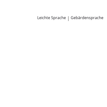
Newsroom
Pressemitteilungen
Öffentliche Zustellungen
Leichte Sprache
|
Gebärdensprache