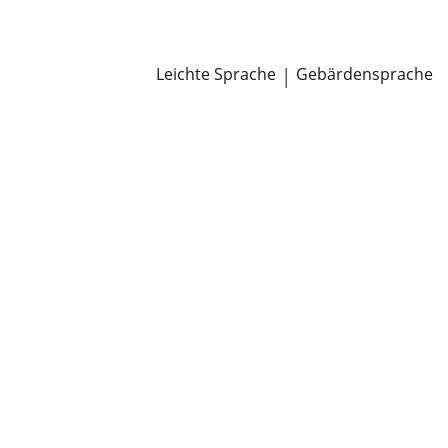
Newsroom
Pressemitteilungen
Öffentliche Zustellungen
Leichte Sprache
|
Gebärdensprache