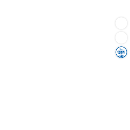
Dienstleistungen
Bauen
Lebensunterhalt & Soziales
Verkehr
Familie
Migration & Integration
Sicherheit & Ordnung
Wirtschaft
Gesundheit
Umwelt
Unsere Ämter
Landkreis & Verwaltung
Der Ortenaukreis
Gesundheit, Sicherheit & Soziales
Bildung
Zuwanderung
Ländlicher Raum
Klimaschutz
Tourismus
Bekanntmachungen
Gleichstellung von Frauen und Männern
Grenzüberschreitende Zusammenarbeit
Kreistag
Kreistagsinformationssystem
Kreisrecht
Kreistagswahl
Karriere
Stellenangebote
Eventkalender
Ausbildung
Studium
Praktikum
Freiwilligendienst
Unser Leitbild