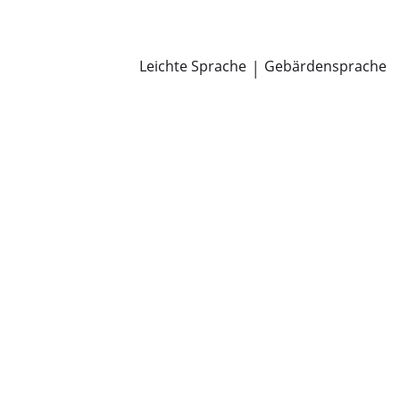
Newsroom
Pressemitteilungen
Öffentliche Zustellungen
Leichte Sprache
|
Gebärdensprache